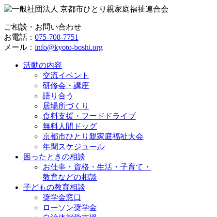
ご相談・お問い合わせ
お電話：
075-708-7751
メール：
info@kyoto-boshi.org
活動の内容
交流イベント
研修会・講座
語り合う
居場所づくり
食料支援・フードドライブ
無料人間ドッグ
京都市ひとり親家庭福祉大会
年間スケジュール
困ったときの相談
お仕事・資格・生活・子育て・
教育などの相談
子どもの教育相談
奨学金窓口
ローソン奨学金