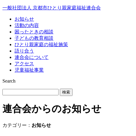
Skip
一般社団法人 京都市ひとり親家庭福祉連合会
to
content
お知らせ
活動の内容
困ったときの相談
子どもの教育相談
ひとり親家庭の福祉施策
語り合う
連合会について
アクセス
児童福祉事業
Search
検
索:
連合会からのお知らせ
カテゴリー：
お知らせ