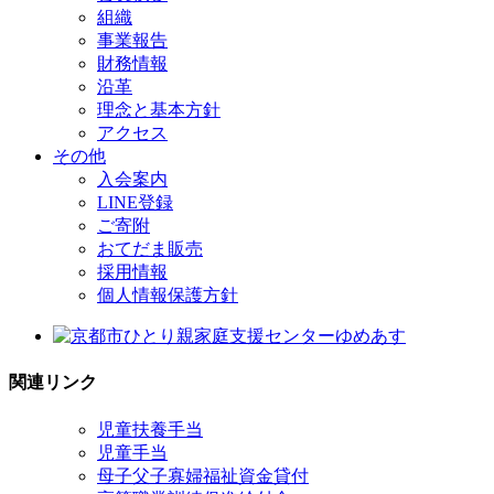
組織
事業報告
財務情報
沿革
理念と基本方針
アクセス
その他
入会案内
LINE登録
ご寄附
おてだま販売
採用情報
個人情報保護方針
関連リンク
児童扶養手当
児童手当
母子父子寡婦福祉資金貸付