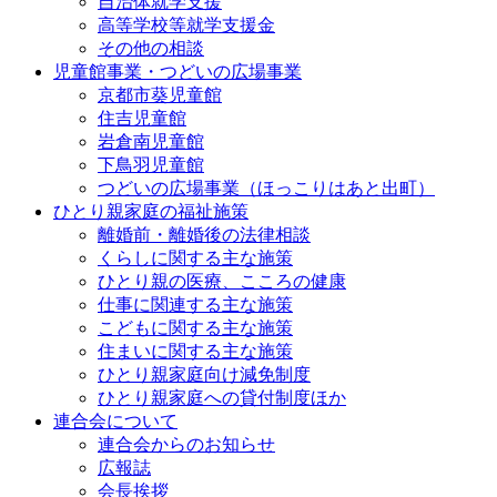
自治体就学支援
高等学校等就学支援金
その他の相談
児童館事業・つどいの広場事業
京都市葵児童館
住吉児童館
岩倉南児童館
下鳥羽児童館
つどいの広場事業（ほっこりはあと出町）
ひとり親家庭の福祉施策
離婚前・離婚後の法律相談
くらしに関する主な施策
ひとり親の医療、こころの健康
仕事に関連する主な施策
こどもに関する主な施策
住まいに関する主な施策
ひとり親家庭向け減免制度
ひとり親家庭への貸付制度ほか
連合会について
連合会からのお知らせ
広報誌
会長挨拶