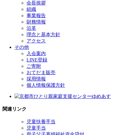
会長挨拶
組織
事業報告
財務情報
沿革
理念と基本方針
アクセス
その他
入会案内
LINE登録
ご寄附
おてだま販売
採用情報
個人情報保護方針
関連リンク
児童扶養手当
児童手当
母子父子寡婦福祉資金貸付