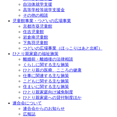
自治体就学支援
高等学校等就学支援金
その他の相談
児童館事業・つどいの広場事業
京都市葵児童館
住吉児童館
岩倉南児童館
下鳥羽児童館
つどいの広場事業（ほっこりはあと出町）
ひとり親家庭の福祉施策
離婚前・離婚後の法律相談
くらしに関する主な施策
ひとり親の医療、こころの健康
仕事に関連する主な施策
こどもに関する主な施策
住まいに関する主な施策
ひとり親家庭向け減免制度
ひとり親家庭への貸付制度ほか
連合会について
連合会からのお知らせ
広報誌