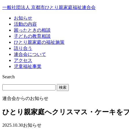
Skip
一般社団法人 京都市ひとり親家庭福祉連合会
to
content
お知らせ
活動の内容
困ったときの相談
子どもの教育相談
ひとり親家庭の福祉施策
語り合う
連合会について
アクセス
児童福祉事業
Search
検
索:
連合会からのお知らせ
ひとり親家庭へクリスマス・ケーキを
2025.10.30
お知らせ