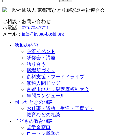
索:
ご相談・お問い合わせ
お電話：
075-708-7751
メール：
info@kyoto-boshi.org
活動の内容
交流イベント
研修会・講座
語り合う
居場所づくり
食料支援・フードドライブ
無料人間ドッグ
京都市ひとり親家庭福祉大会
年間スケジュール
困ったときの相談
お仕事・資格・生活・子育て・
教育などの相談
子どもの教育相談
奨学金窓口
ローソン奨学金