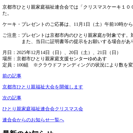
京都市ひとり親家庭福祉連合会では「クリスマスケーキ１０
た。
ケーキ・プレゼントのご応募は、11月1日（土）午前1
ご注意：プレゼントは京都市内のひとり親家庭が対象です。
また、当日に証明書等の提示をお願いする場合があ
月日：2025年12月14日（日）、20日（土）、21日（日）
場所：京都市ひとり親家庭支援センターゆめあす
定員：100組 ※クラウドファンディングの状況により数を
Posts
前の記事
navigation
京都市ひとり親福祉大会を開催します
次の記事
ひとり親家庭福祉連合会クリスマス会
連合会からのお知らせ一覧へ