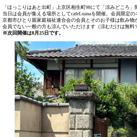
「ほっこりはあと出町」上京区相生町98にて「涼みどころ」
当日は会員が集える場所としてcafeLuanaを開催。会員限
京都市ひとり親家庭福祉連合会の会員とそのお子様は飲み物
会員でない一般の方も涼んでいただけます（涼むだけは無料
※次回開催は8月25日です。