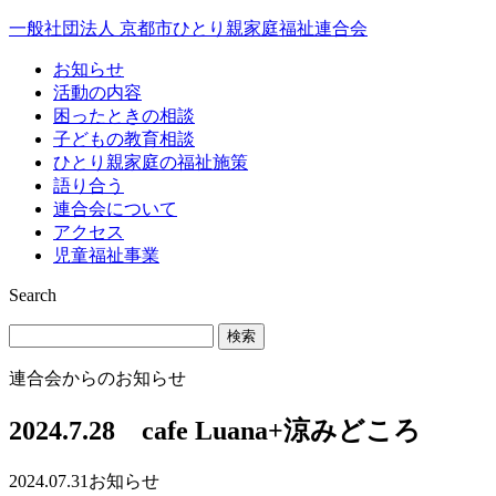
Skip
一般社団法人 京都市ひとり親家庭福祉連合会
to
content
お知らせ
活動の内容
困ったときの相談
子どもの教育相談
ひとり親家庭の福祉施策
語り合う
連合会について
アクセス
児童福祉事業
Search
検
索:
連合会からのお知らせ
2024.7.28 cafe Luana+涼みどころ
2024.07.31
お知らせ