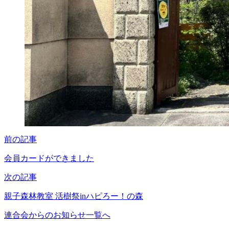
Posts
前の記事
navigation
会員カードができました
次の記事
親子森林教室 活樹祭inハピろー！の森
連合会からのお知らせ一覧へ